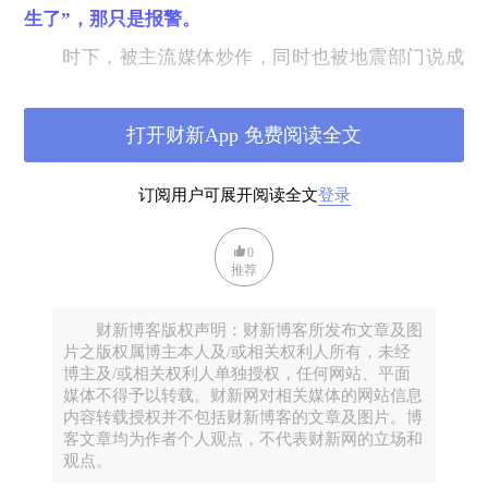
生了”，那只是报警。
时下，被主流媒体炒作，同时也被地震部门说成
是“地震预警”的东西，实际上只是
“震后地震波报
警”
。
打开财新App 免费阅读全文
地震波是地震破坏力的载体。地震波分为纵波
（简称
P
波、快波）和横波（简称
S
波、慢波）两类，
P
订阅用户可展开阅读全文
登录
波（快波）速度快（地壳中传播速度为
5.5~7.0
公里
/
秒）但破坏力小，
S
波（慢波）速度慢（地壳中传播速
0
度为
3.2~4.0
公里
/
秒
）但破坏力大。
地震发生后，
P
波
推荐
先于
S
波到达地面
，两者之间存在一定时间差，该时间
差的大小取决于各地到震源的距离，
距离越远，时差
财新博客版权声明：财新博客所发布文章及图
片之版权属博主本人及/或相关权利人所有，未经
越大
。
博主及/或相关权利人单独授权，任何网站、平面
媒体不得予以转载。财新网对相关媒体的网站信息
正是基于地震快慢波时间差的上述性质，早些
内容转载授权并不包括财新博客的文章及图片。博
年，各国科学家与政府机构合作研发出多套“震后地震
客文章均为作者个人观点，不代表财新网的立场和
波报警系统”，并在早就日本、美国、墨西哥、土耳
观点。
其、意大利、瑞典、罗马尼亚和中国台湾等多地震国