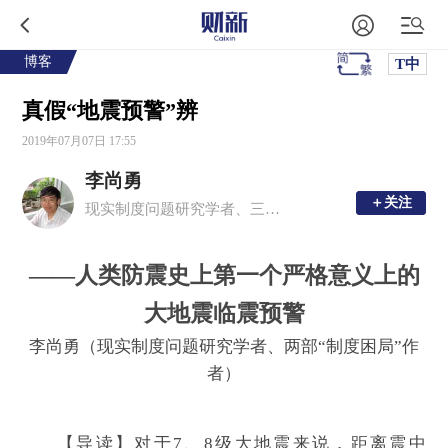
博客
T中
真假“地震预警”辨
2019年07月07日 17:55
李尚勇
＋关注
＋关注
现实制度问题研究学者、三部“制度困局”作者
——人类防震史上第一个严格意义上的
大地震临震预警
李尚勇（现实制度问题研究学者、两部“制度困局”作
者）
【导读】对于
7
、
8
级大地震来说，距离震中