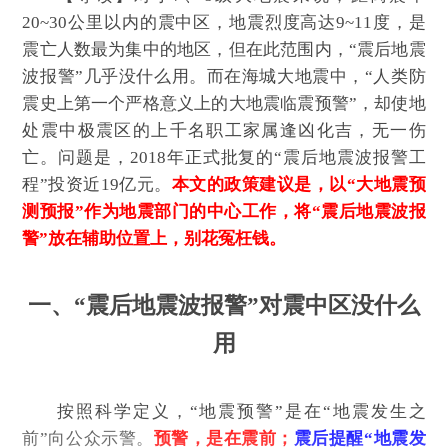
20~
30
公里
以内
的震中区，地震烈度高达
9~11
度，是
震亡人数最为集中的地区，但在此范围内，“震后地震
波报警”几乎没什么用。而在海城大地震中，“人类防
震史上第一个严格意义上的大地震临震预警”，却使地
处震中极震区的上千名职工家属逢凶化吉，无一伤
亡。问题是，
2018
年正式批复的“震后地震波报警工
程”投资近
19
亿元。
本文的政策建议是，以“大地震预
测预报”作为地震部门的中心工作，将“震后地震波报
警”放在辅助位置上，别花冤枉钱。
一、“震后地震波报警”对震中区没什么
用
按照科学定义，“地震预警”是在“地震发生之
前”向公众示警。
预警，是在震前；
震后提醒“地震发